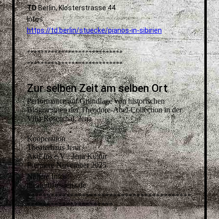
TD
Berlin, Klosterstrasse 44
Infos:
https://td.berlin/stuecke/pianos-in-sibirien
****************************
****************************
Zur selben Zeit am selben Ort
Performance auf Grundlage von historischen
Biogrammen der Theodore-Abel-Collection in der
Villa Rosenthal, Jena
Kooperation
Theaterhaus Jena /
AktEins e.V / Jena Kultur
Premiere November 2025
Nähere Infos:
theaterhaus-jena.de
******************************************
**********************