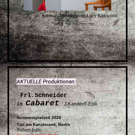
als Karen in Moskitos von Lucy Kirkwood
Foto: Charlotte Weber
AKTUELLE Produktionen:
Frl.Schneider
Cabaret
J.Kander/F.Ebb
in
Sommerspielzeit 2026
Tipi am Kanzleramt, Berlin
Nähere Infos: