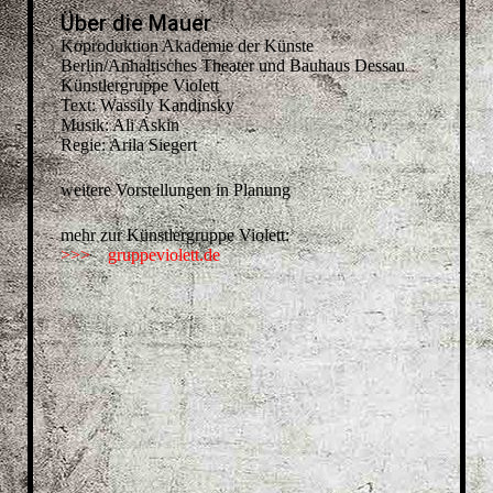
Über die Mauer
Koproduktion Akademie der Künste
Berlin/Anhaltisches Theater und Bauhaus Dessau
Künstlergruppe Violett
Text: Wassily Kandinsky
Musik: Ali Askin
Regie: Arila Siegert
weitere Vorstellungen in Planung
mehr zur Künstlergruppe Violett:
>>> gruppeviolett.de