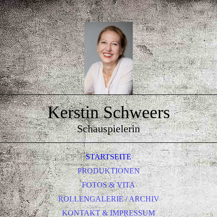
Kerstin Schweers
Schauspielerin
STARTSEITE
PRODUKTIONEN
FOTOS & VITA
ROLLENGALERIE / ARCHIV
KONTAKT & IMPRESSUM