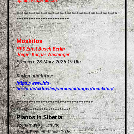
tipi-am-kanzleramt.de
******************************************
**********************
Moskitos
HFS Ernst Busch
Berlin
Regie: Kaspar Wachinger
Premiere 28.März 2026 19 Uhr
Karten und Infos:
https://www.hfs-
berlin.de/aktuelles/veranstaltungen/moskitos/
********************************
******************************
Pianos in Siberia
szen./musikal. Lesung
Berlin-Premiere Januar 2026