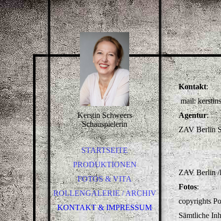
Kontakt
:
mail: kersti
Kerstin Schweers
Agentur
:
Schauspielerin
ZAV Berlin Sc
STARTSEITE
PRODUKTIONEN
ZAV Berlin 
FOTOS & VITA
Fotos
:
ROLLENGALERIE / ARCHIV
copyrights Po
KONTAKT & IMPRESSUM
Sämtliche Inh